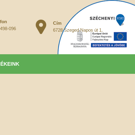
efon
Cím
 498-096
6728 Szeged Napos út 1.
ÉKEINK