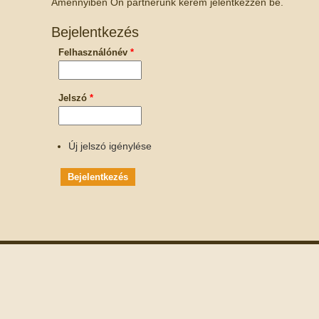
Amennyiben Ön partnerünk kérem jelentkezzen be.
Bejelentkezés
Felhasználónév
*
Jelszó
*
Új jelszó igénylése