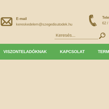
Tel
E-mail
62 /
kereskedelem@szegedisutodek.hu
VISZONTELADÓKNAK
KAPCSOLAT
TERM