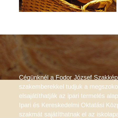
Cégünknél a Fodor József Szakképző
szakemberekkel tudjuk a megszokott
elsajátíthatják az ipari termelés al
Ipari és Kereskedelmi Oktatási Közp
szakmát sajátíthatnak el az iskolapa