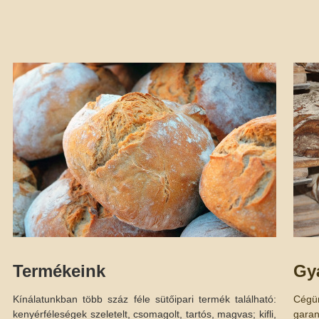
Termékeink
Gy
Kínálatunkban több száz féle sütőipari termék található:
Cégü
kenyérféleségek szeletelt, csomagolt, tartós, magvas; kifli,
garan