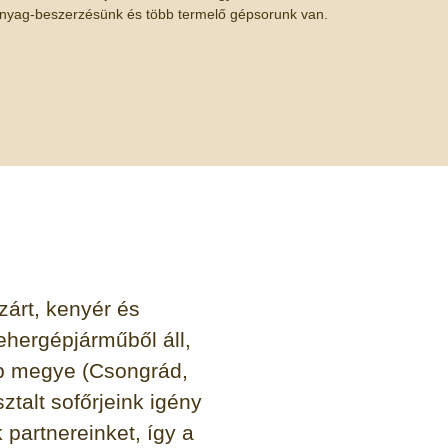
nyag-beszerzésünk és több termelő gépsorunk van.
zárt, kenyér és
ehergépjárműből áll,
bb megye (Csongrád,
ztalt sofőrjeink igény
 partnereinket, így a