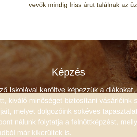
vevők mindig friss árut találnak az ü
Képzés
 Iskolával karöltve képezzük a diákokat, h
, kiváló minőséget biztosítani vásárlóink 
apjait, melyet dolgozóink sokéves tapasztal
ont nálunk folytatja a felnőttképzést, mell
dból már kikerültek is.