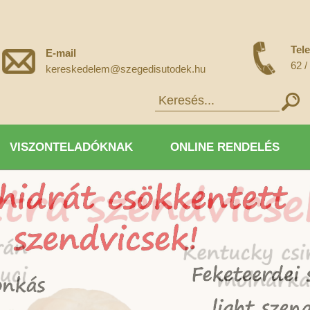
Tel
E-mail
62 /
kereskedelem@szegedisutodek.hu
VISZONTELADÓKNAK
ONLINE RENDELÉS