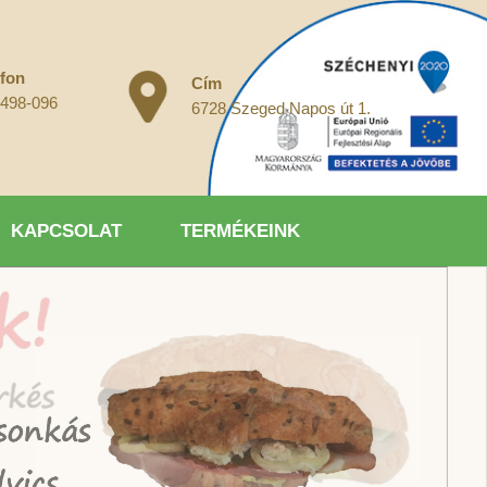
efon
Cím
 498-096
6728 Szeged Napos út 1.
KAPCSOLAT
TERMÉKEINK