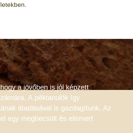
zletekben.
ogy a jövőben is jól képzett
számára. A péktanulók így
atának átadásával is gazdagítunk. Az
yel egy megbecsült és elismert