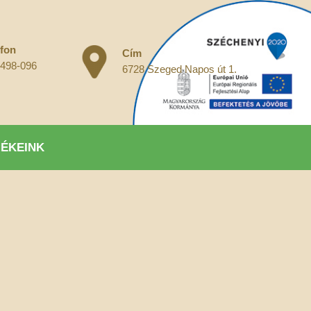
efon
Cím
 498-096
6728 Szeged Napos út 1.
ÉKEINK