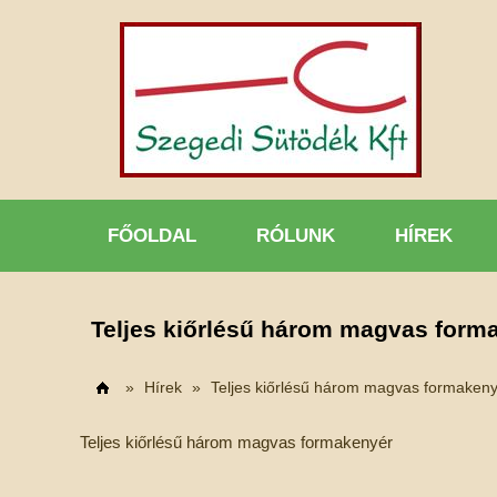
FŐOLDAL
RÓLUNK
HÍREK
Teljes kiőrlésű három magvas form
»
Hírek
»
Teljes kiőrlésű három magvas formaken
Címlap
Teljes kiőrlésű három magvas formakenyér