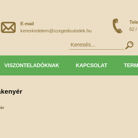
Tel
E-mail
62 /
kereskedelem@szegedisutodek.hu
VISZONTELADÓKNAK
KAPCSOLAT
TERM
akenyér
yér