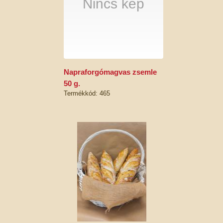
Nincs kép
napraforgómagvas zsemle
50 g.
Termékkód: 465